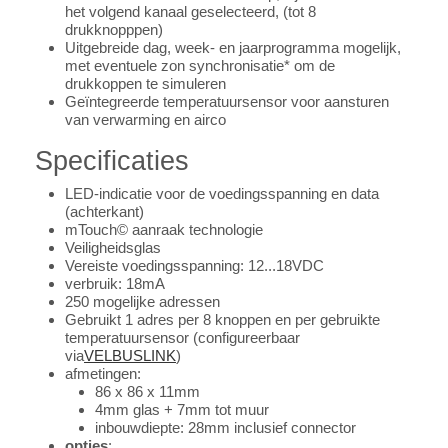
het volgend kanaal geselecteerd, (tot 8
drukknopppen)
Uitgebreide dag, week- en jaarprogramma mogelijk,
met eventuele zon synchronisatie* om de
drukkoppen te simuleren
Geïntegreerde temperatuursensor voor aansturen
van verwarming en airco
Specificaties
LED-indicatie voor de voedingsspanning en data
(achterkant)
mTouch© aanraak technologie
Veiligheidsglas
Vereiste voedingsspanning: 12...18VDC
verbruik: 18mA
250 mogelijke adressen
Gebruikt 1 adres per 8 knoppen en per gebruikte
temperatuursensor (configureerbaar
via
VELBUSLINK
)
afmetingen:
86 x 86 x 11mm
4mm glas + 7mm tot muur
inbouwdiepte: 28mm inclusief connector
opties
: