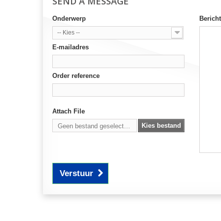
SEND A MESSAGE
Onderwerp
Bericht
-- Kies --
E-mailadres
Order reference
Attach File
Kies bestand
Geen bestand geselecteerd
Verstuur