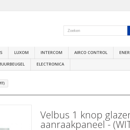
S
LUXOM
INTERCOM
AIRCO CONTROL
ENER
MUURBEUGEL
ELECTRONICA
IT)
Velbus 1 knop glaze
aanraakpaneel - (WI