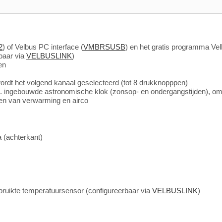
2
) of Velbus PC interface (
VMBRSUSB
) en het gratis programma Ve
lbaar via
VELBUSLINK
)
en
wordt het volgend kanaal geselecteerd (tot 8 drukknopppen)
l. ingebouwde astronomische klok (zonsop- en ondergangstijden), om
en van verwarming en airco
 (achterkant)
bruikte temperatuursensor (configureerbaar via
VELBUSLINK
)