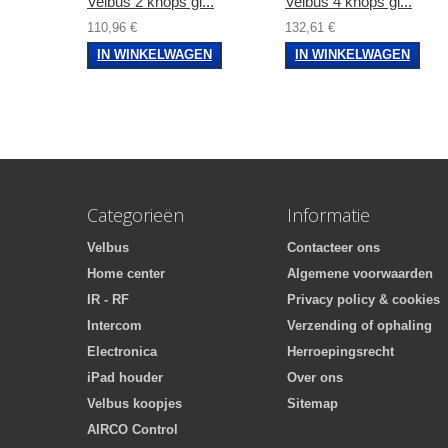
Velbus 2 knops gl...
Velbus 4 knops gl...
110,96 €
132,61 €
IN WINKELWAGEN
IN WINKELWAGEN
Categorieën
Informatie
Velbus
Contacteer ons
Home center
Algemene voorwaarden
IR - RF
Privacy policy & cookies
Intercom
Verzending of ophaling
Electronica
Herroepingsrecht
iPad houder
Over ons
Velbus koopjes
Sitemap
AIRCO Control