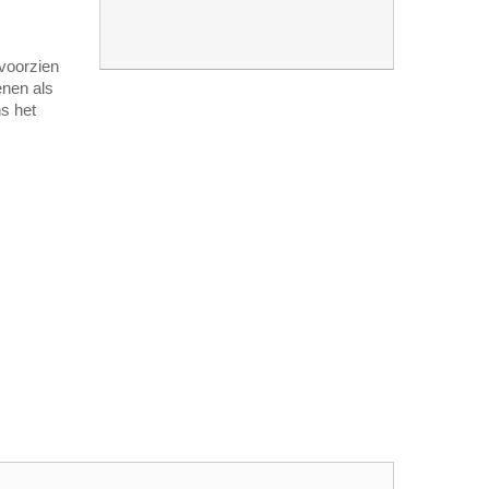
 voorzien
enen als
ns het