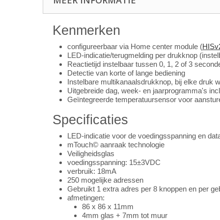
MEER INFORMATIE
Kenmerken
configureerbaar via Home center module (
HISv
LED-indicatie/terugmelding per drukknop (inste
Reactietijd instelbaar tussen 0, 1, 2 of 3 second
Detectie van korte of lange bediening
Instelbare multikanaalsdrukknop, bij elke druk 
Uitgebreide dag, week- en jaarprogramma's inc
Geïntegreerde temperatuursensor voor aanstur
Specificaties
LED-indicatie voor de voedingsspanning en data
mTouch© aanraak technologie
Veiligheidsglas
voedingsspanning: 15±3VDC
verbruik: 18mA
250 mogelijke adressen
Gebruikt 1 extra adres per 8 knoppen en per ge
afmetingen:
86 x 86 x 11mm
4mm glas + 7mm tot muur