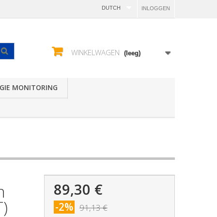
DUTCH
INLOGGEN
WINKELWAGEN
(leeg)
GIE MONITORING
89,30 €
n
T)
-2%
91,13 €