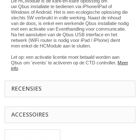
De HCModule is de kant-en-klare oplossing om
uw Qbus installatie te bedienen via iPhone/iPad of
Windows of Android. Het is een ecologische oplossing die
slechts 5W verbruikt in volle werking. Naast de inhoud
van de doos, is enkel een werkende Qbus installatie nodig
met een activatie van
Eventhandling voor
communicatie.
Na het aansluiten van de Qbus USB interface en het
netwerk (WiFi router is nodig voor iPad / iPhone) dient
men enkel de HCModule aan te sluiten.
Let op: een activatie licentie moet betaald worden aan
Qbus om 'events' te activeren op de CTD controller.
Meer
info
RECENSIES
ACCESSOIRES