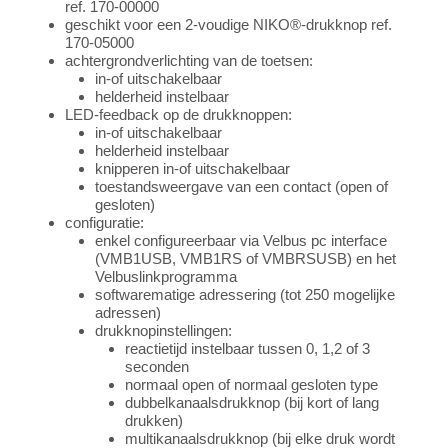
ref. 170-00000
geschikt voor een 2-voudige NIKO®-drukknop ref.
170-05000
achtergrondverlichting van de toetsen:
in-of uitschakelbaar
helderheid instelbaar
LED-feedback op de drukknoppen:
in-of uitschakelbaar
helderheid instelbaar
knipperen in-of uitschakelbaar
toestandsweergave van een contact (open of
gesloten)
configuratie:
enkel configureerbaar via Velbus pc interface
(VMB1USB, VMB1RS of VMBRSUSB) en het
Velbuslinkprogramma
softwarematige adressering (tot 250 mogelijke
adressen)
drukknopinstellingen:
reactietijd instelbaar tussen 0, 1,2 of 3
seconden
normaal open of normaal gesloten type
dubbelkanaalsdrukknop (bij kort of lang
drukken)
multikanaalsdrukknop (bij elke druk wordt