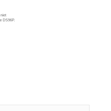
niet
de DS96P.