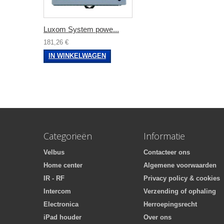
Luxom System powe...
181,26 €
IN WINKELWAGEN
Categorieën
Informatie
Velbus
Contacteer ons
Home center
Algemene voorwaarden
IR - RF
Privacy policy & cookies
Intercom
Verzending of ophaling
Electronica
Herroepingsrecht
iPad houder
Over ons