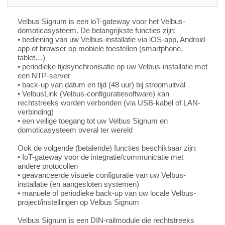
Velbus Signum is een loT-gateway voor het Velbus-
domoticasysteem. De belangrijkste functies zijn:
• bediening van uw Velbus-installatie via iOS-app, Android-
app of browser op mobiele toestellen (smartphone,
tablet…)
• periodieke tijdsynchronisatie op uw Velbus-installatie met
een NTP-server
• back-up van datum en tijd (48 uur) bij stroomuitval
• VelbusLink (Velbus-configuratiesoftware) kan
rechtstreeks worden verbonden (via USB-kabel of LAN-
verbinding)
• een veilige toegang tot uw Velbus Signum en
domoticasysteem overal ter wereld
Ook de volgende (betalende) functies beschikbaar zijn:
• IoT-gateway voor de integratie/communicatie met
andere protocollen
• geavanceerde visuele configuratie van uw Velbus-
installatie (en aangesloten systemen)
• manuele of periodieke back-up van uw locale Velbus-
project/instellingen op Velbus Signum
Velbus Signum is een DIN-railmodule die rechtstreeks