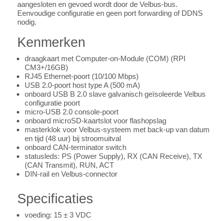
aangesloten en gevoed wordt door de Velbus-bus.
Eenvoudige configuratie en geen port forwarding of DDNS
nodig.
Kenmerken
draagkaart met Computer-on-Module (COM) (RPI
CM3+/16GB)
RJ45 Ethernet-poort (10/100 Mbps)
USB 2.0-poort host type A (500 mA)
onboard USB B 2.0 slave galvanisch geïsoleerde Velbus
configuratie poort
micro-USB 2.0 console-poort
onboard microSD-kaartslot voor flashopslag
masterklok voor Velbus-systeem met back-up van datum
en tijd (48 uur) bij stroomuitval
onboard CAN-terminator switch
statusleds: PS (Power Supply), RX (CAN Receive), TX
(CAN Transmit), RUN, ACT
DIN-rail en Velbus-connector
Specificaties
voeding: 15 ± 3 VDC