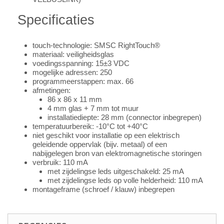
Specificaties
touch-technologie: SMSC RightTouch®
materiaal: veiligheidsglas
voedingsspanning: 15±3 VDC
mogelijke adressen: 250
programmeerstappen: max. 66
afmetingen:
86 x 86 x 11 mm
4 mm glas + 7 mm tot muur
installatiediepte: 28 mm (connector inbegrepen)
temperatuurbereik: -10°C tot +40°C
niet geschikt voor installatie op een elektrisch
geleidende oppervlak (bijv. metaal) of een
nabijgelegen bron van elektromagnetische storingen
verbruik: 110 mA
met zijdelingse leds uitgeschakeld: 25 mA
met zijdelingse leds op volle helderheid: 110 mA
montageframe (schroef / klauw) inbegrepen