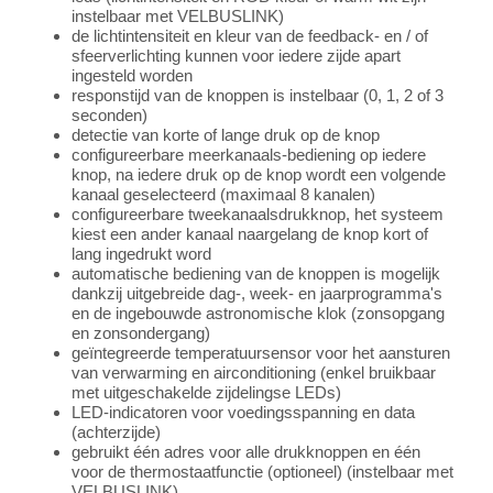
instelbaar met VELBUSLINK)
de lichtintensiteit en kleur van de feedback- en / of
sfeerverlichting kunnen voor iedere zijde apart
ingesteld worden
responstijd van de knoppen is instelbaar (0, 1, 2 of 3
seconden)
detectie van korte of lange druk op de knop
configureerbare meerkanaals-bediening op iedere
knop, na iedere druk op de knop wordt een volgende
kanaal geselecteerd (maximaal 8 kanalen)
configureerbare tweekanaalsdrukknop, het systeem
kiest een ander kanaal naargelang de knop kort of
lang ingedrukt word
automatische bediening van de knoppen is mogelijk
dankzij uitgebreide dag-, week- en jaarprogramma's
en de ingebouwde astronomische klok (zonsopgang
en zonsondergang)
geïntegreerde temperatuursensor voor het aansturen
van verwarming en airconditioning (enkel bruikbaar
met uitgeschakelde zijdelingse LEDs)
LED-indicatoren voor voedingsspanning en data
(achterzijde)
gebruikt één adres voor alle drukknoppen en één
voor de thermostaatfunctie (optioneel) (instelbaar met
VELBUSLINK)