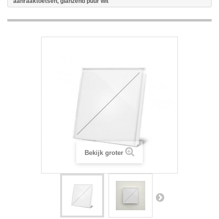
aanraaktoetsen, glanzend puur wit
Bekijk groter