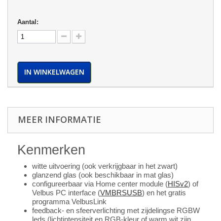
Aantal:
IN WINKELWAGEN
MEER INFORMATIE
Kenmerken
witte uitvoering (ook verkrijgbaar in het zwart)
glanzend glas (ook beschikbaar in mat glas)
configureerbaar via Home center module (
HISv2
) of
Velbus PC interface (
VMBRSUSB
) en het gratis
programma VelbusLink
feedback- en sfeerverlichting met zijdelingse RGBW
leds (lichtintensiteit en RGB-kleur of warm wit zijn